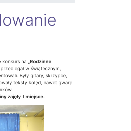
dowanie
 konkurs na „
Rodzinne
s przebiegał w świątecznym,
towali. Były gitary, skrzypce,
nowały teksty kolęd, nawet gwarę
ników.
ny zajęły I miejsce.