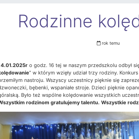
Rodzinne kolę
rok temu
14.01.2025r
o godz. 16 tej w naszym przedszkolu odbył się
kolędowanie
” w którym wzięły udział trzy rodziny. Konkur
przemiłym nastroju. Wszyscy uczestnicy pięknie się zaprezen
dzwoneczki, bębenki, wspaniałe stroje. Dzieci pięknie opa
góralską. Było też wspólne kolędowanie wszystkich uczest
Wszystkim rodzinom gratulujemy talentu.
Wszystkie rodzi